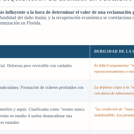
más influyente a la hora de determinar el valor de una reclamación 
ofundidad del daño tisular, y la recuperación económica se correlaciona d
emnización en Florida.
DEBILIDAD DE LA
Es difícil argumentar “
cial. Dolorosa pero reversible con cuidados
reposicionamiento o est
La defensa culpa a la “
a subcutánea. Formación de cráteres profundos con
con datos de laboratori
“La condición de ”nunca
mielitis y sepsis. Clasificadas como “evento nunca
indefendible. Los jurado
eridas en estadio 4 suelen desencadenar una
es estatales.