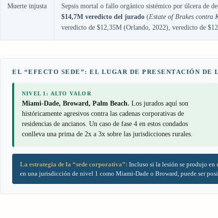
Muerte injusta
Sepsis mortal o fallo orgánico sistémico por úlcera de de
$14,7M veredicto del jurado
(
Estate of Brakes contra 
veredicto de $12,35M (Orlando, 2022), veredicto de $
EL “EFECTO SEDE”: EL LUGAR DE PRESENTACIÓN DE
NIVEL 1: ALTO VALOR
Miami-Dade, Broward, Palm Beach.
Los jurados aquí son
históricamente agresivos contra las cadenas corporativas de
residencias de ancianos. Un caso de fase 4 en estos condados
conlleva una prima de 2x a 3x sobre las jurisdicciones rurales.
La estrategia de la “sede corporativa”:
Incluso si la lesión se produjo en
en una jurisdicción de nivel 1 como Miami-Dade o Broward, puede ser posib