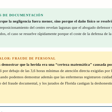
UNAS DE DOCUMENTACIÓN
orque la negligencia fuera menor, sino porque el daño físico se resolvi
 reposicionamiento del centro revelan lagunas que el abogado defensor sa
dos, el caso se resuelve rápidamente porque el coste de la defensa de l
E VALOR: FRAUDE DE PERSONAL
demostrar que la herida era una “certeza matemática” causada por e
por debajo de las 3,6 horas mínimas de atención directa exigidas por la
. Cuando podemos demostrar además que las enfermeras registraron cuida
orio del fraude documental, y los jurados de Florida castigan la deshones