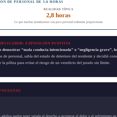
IÓN DE PERSONAL DE 3,6 HORAS
REALIDAD TÍPICA
2,8 horas
Lo que muchas instalaciones con poco personal realmente proporcionan
IPLICADOR: EXPOSICIÓN PUNITIVA
os demostrar “mala conducta intencionada” o “negligencia grave”, los
s de personal, sabía del estado de deterioro del residente y decidió co
 la póliza para evitar el riesgo de un veredicto del jurado sin límite.
 “OCULTOS
jos adultos suelen tener vetado el derecho a recuperar el dolor y el sufrimient