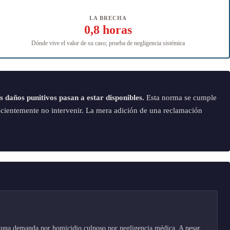
LA BRECHA
0,8 horas
Dónde vive el valor de su caso; prueba de negligencia sistémica
 daños punitivos pasan a estar disponibles.
Esta norma se cumple
nscientemente no intervenir. La mera adición de una reclamación
o en una demanda por homicidio culposo por negligencia médica. A pesar