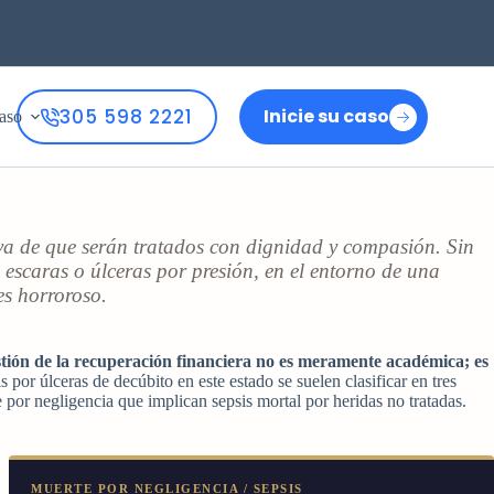
305 598 2221
Inicie su caso
aso
va de que serán tratados con dignidad y compasión. Sin
escaras o úlceras por presión, en el entorno de una
es horroroso.
estión de la recuperación financiera no es meramente académica; es
por úlceras de decúbito en este estado se suelen clasificar en tres
e por negligencia que implican sepsis mortal por heridas no tratadas.
MUERTE POR NEGLIGENCIA / SEPSIS