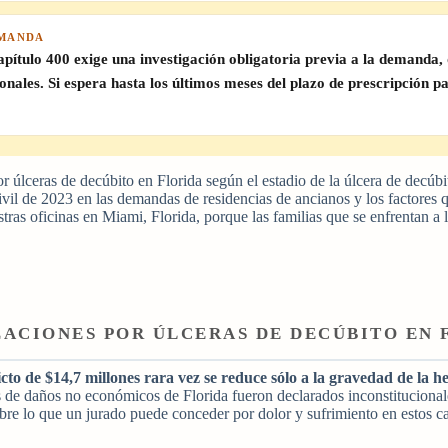
EMANDA
ulo 400 exige una investigación obligatoria previa a la demanda, que
nales. Si espera hasta los últimos meses del plazo de prescripción 
r úlceras de decúbito en Florida según el estadio de la úlcera de decúb
ivil de 2023 en las demandas de residencias de ancianos y los factores q
tras oficinas en Miami, Florida, porque las familias que se enfrentan a
ZACIONES POR ÚLCERAS DE DECÚBITO EN 
cto de $14,7 millones rara vez se reduce sólo a la gravedad de la h
 de daños no económicos de Florida fueron declarados inconstitucional
obre lo que un jurado puede conceder por dolor y sufrimiento en estos ca