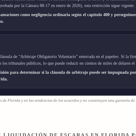
probada por la Cámara 88-17 en enero de 2026), esta restricción sigue vigente.
clamaciones como negligencia ordinaria según el capítulo 400 y perseguimos
ón.
áusula de “Arbitraje Obligatorio Voluntario” enterrada en el papeleo. Si la fi
 los tribunales públicos, lo que puede reducir en cientos de miles de dólares el
ión para determinar si la cláusula de arbitraje puede ser impugnada por 
rida.
os de Florida y en las tendencias de los acuerdos y no constituyen una garantía de
 LIQUIDACIÓN DE ESCARAS EN FLORIDA 