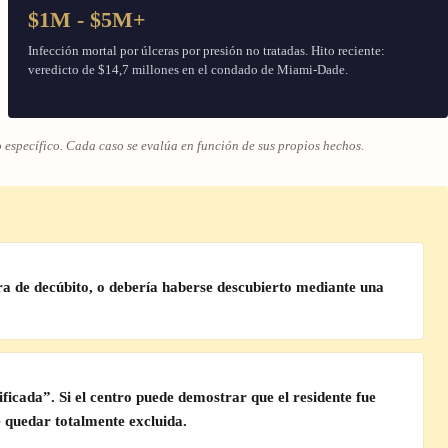
$1M - $5M+
Infección mortal por úlceras por presión no tratadas. Hito reciente:
veredicto de $14,7 millones en el condado de Miami-Dade.
o específico. Cada caso se evalúa en función de sus propios hechos.
era de decúbito, o debería haberse descubierto mediante una
icada”. Si el centro puede demostrar que el residente fue
 quedar totalmente excluida
.