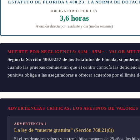
ESTATUTO DE FLORIDA § 400.23: LA NORMA DE DOTAC
OBLIGATORIO POR LEY
3,6 horas
Atención directa por residente y día (media semanal)
MUERTE POR NEGLIGENCIA: $1M - $5M+ - VALOR MULT
Según la Sección 400.0237 de los Estatutos de Florida, si podem
cuando las pruebas demuestran que el centro conocía las deficiencia
punitiva obliga a las aseguradoras a ofrecer acuerdos por el límite de
ADVERTENCIAS CRÍTICAS: LOS ASESINOS DE VALORES
ADVERTENCIA 1
La ley de “muerte gratuita” (Sección 768.21(8))
Si el residente era soltero y no tenía hijos menores de 25 años, los hi