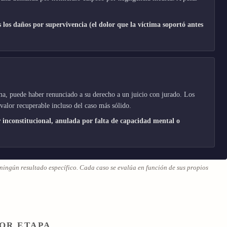
 los daños por supervivencia (el dolor que la víctima soportó antes
rma, puede haber renunciado a su derecho a un juicio con jurado. Los
 valor recuperable incluso del caso más sólido.
inconstitucional, anulada por falta de capacidad mental o
 ningún resultado específico. Cada caso se evalúa en función de sus propios
POR ETAPA