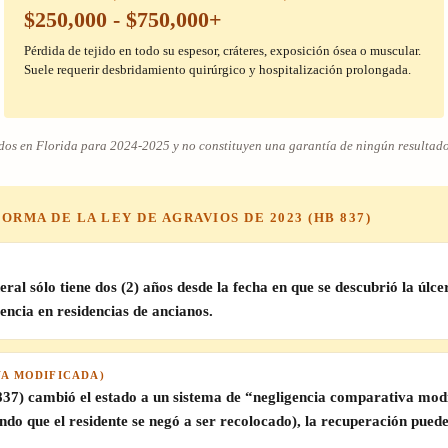
$250,000 - $750,000+
Pérdida de tejido en todo su espesor, cráteres, exposición ósea o muscular.
Suele requerir desbridamiento quirúrgico y hospitalización prolongada.
uerdos en Florida para 2024-2025 y no constituyen una garantía de ningún resultad
ORMA DE LA LEY DE AGRAVIOS DE 2023 (HB 837)
eral sólo tiene
dos (2) años
desde la fecha en que se descubrió la úlc
encia en residencias de ancianos.
VA MODIFICADA)
37) cambió el estado a un sistema de “negligencia comparativa modif
ndo que el residente se negó a ser recolocado),
la recuperación puede