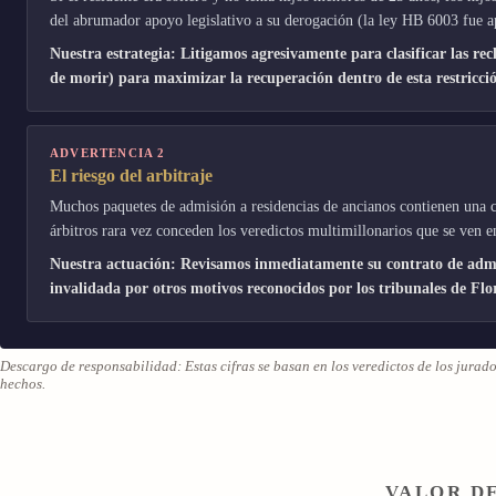
del abrumador apoyo legislativo a su derogación (la ley HB 6003 fue a
Nuestra estrategia: Litigamos agresivamente para clasificar las re
de morir) para maximizar la recuperación dentro de esta restricci
ADVERTENCIA 2
El riesgo del arbitraje
Muchos paquetes de admisión a residencias de ancianos contienen una cl
árbitros rara vez conceden los veredictos multimillonarios que se ven en
Nuestra actuación: Revisamos inmediatamente su contrato de admis
invalidada por otros motivos reconocidos por los tribunales de Flo
Descargo de responsabilidad: Estas cifras se basan en los veredictos de los jurad
hechos.
VALOR DE