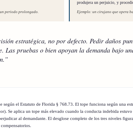
produjera un perjuicio, y proced
e un periodo prolongado.
Ejemplo: un cirujano que opera baj
ión estratégica, no por defecto. Pedir daños pun
te. Las pruebas o bien apoyan la demanda bajo una 
n.”
 según el Estatuto de Florida § 768.73. El tope funciona según una estruc
r). Se aplica un tope más elevado cuando la conducta indebida estuvo 
erjudicar al demandante. El desglose completo de los tres niveles figur
s compensatorios.