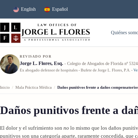
Ir
al
English
Español
contenido
Quiénes som
REVISADO POR
Jorge L. Flores, Esq.
- Colegio de Abogados de Florida nº 532
Ex abogado defensor de hospitales - Bufete de Jorge L. Flores, P.A. -
Ve
Inicio
/
Mala Práctica Médica
/
Daños punitivos frente a daños compensatorio
Daños punitivos frente a da
El dolor y el sufrimiento son
no
lo mismo que los daños punitivo
punitivos son una categoría aparte, raramente concedida, que c