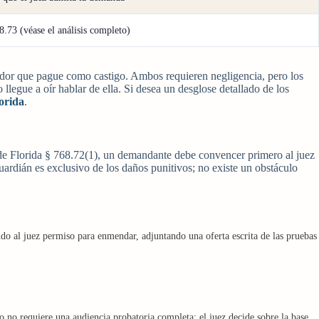
.73 (véase el análisis completo)
veedor que pague como castigo. Ambos requieren negligencia, pero los
llegue a oír hablar de ella. Si desea un desglose detallado de los
lorida
.
 de Florida § 768.72(1), un demandante debe convencer primero al juez
ardián es exclusivo de los daños punitivos; no existe un obstáculo
do al juez permiso para enmendar, adjuntando una oferta escrita de las pruebas
to no requiere una audiencia probatoria completa; el juez decide sobre la base