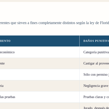
erentes que sirven a fines completamente distintos según la ley de Flo
MIENTO
DAÑOS PUNITIV
 económico
Categoría punitiva
ente
Castigar al provee
Sólo con permiso 
ria
Negligencia grave
las pruebas
Pruebas claras y c
Jurado, después de