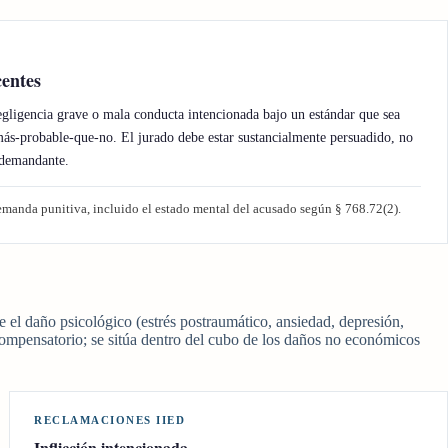
centes
ligencia grave o mala conducta intencionada bajo un estándar que sea
más-probable-que-no. El jurado debe estar sustancialmente persuadido, no
 demandante.
manda punitiva, incluido el estado mental del acusado según § 768.72(2).
 el daño psicológico (estrés postraumático, ansiedad, depresión,
compensatorio; se sitúa dentro del cubo de los daños no económicos
RECLAMACIONES IIED
Inflicción intencionada