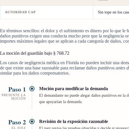
Sin tope en los cas
AUTORIDAD CAP
En términos sencillos: el dolor y el sufrimiento es dinero por lo que l
daños punitivos exigen una conducta mucho peor que la negligencia ordin
importes máximos legales que se aplican a cada categoría de daños, co
La moción del guardián bajo § 768.72
Los casos de negligencia médica en Florida no pueden incluir una dema
de que existe una base razonable para reclamar daños punitivos
antes d
similar para los daños compensatorios.
Paso 1
Moción para modificar la demanda
PRESENTE LA
El demandante no puede alegar daños punitivos en la de
MOCIÓN
que apoyarían la demanda.
Paso 2
Revisión de la exposición razonable
EL JUEZ
El juez revisa las pruebas ofrecidas y decide si propor