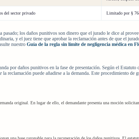
os del sector privado
Limitado por § 768
e ha pasado; los daños punitivos son dinero que el jurado le dice al pro
aria, y el juez tiene que aprobar la reclamación antes de que el jurado 
nsulte nuestro
Guía de la regla sin límite de negligencia médica en F
nda por daños punitivos en la fase de presentación. Según el Estatuto
e
la reclamación puede añadirse a la demanda. Este procedimiento de gu
manda original. En lugar de ello, el demandante presenta una moción solicitan
cionan una base razonable para la recuperación de los daños punitivos. El estatu