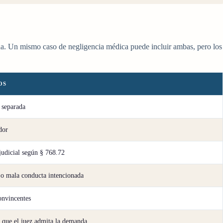
rida. Un mismo caso de negligencia médica puede incluir ambas, pero los
OS
 separada
dor
judicial según § 768.72
 o mala conducta intencionada
onvincentes
 que el juez admita la demanda