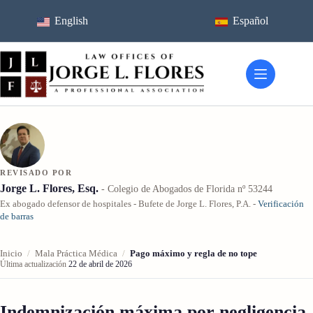
Ir
al
English
Español
contenido
REVISADO POR
Jorge L. Flores, Esq.
- Colegio de Abogados de Florida nº 53244
Ex abogado defensor de hospitales - Bufete de Jorge L. Flores, P.A. -
Verificación
de barras
Inicio
/
Mala Práctica Médica
/
Pago máximo y regla de no tope
Última actualización
22 de abril de 2026
Indemnización máxima por negligencia