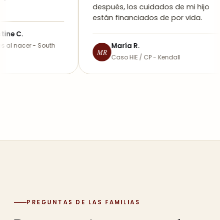
después, los cuidados de mi hijo
están financiados de por vida.
 C.
nacer - South
María R.
MR
Caso HIE / CP - Kendall
PREGUNTAS DE LAS FAMILIAS