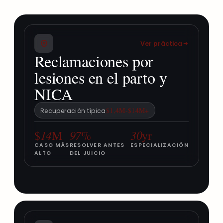
Ver práctica
Reclamaciones por
lesiones en el parto y
NICA
$1,4M-$14M+
Recuperación típica
14
97
30
$
M
%
yr
CASO MÁS
RESOLVER ANTES
ESPECIALIZACIÓN
ALTO
DEL JUICIO