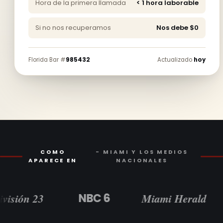
Hora de la primera llamada
< 1 hora laborable
Si no nos recuperamos
Nos debe $0
Florida Bar #
985432
Actualizado
hoy
COMO
- MIAMI Y LOS MEDIOS
APARECE EN
NACIONALES
ón 23
NBC 6
Miami Herald
CBS