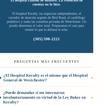
El hospital cambió de nombre. La rendición de
cuentas no lo hizo.
El hospital Keralty, las urgencias independientes, el
corredor de atención urgente de Bird Road, el cardiólogo
pediátrico y todas las consultas privadas de Westchester. Un
jurado determina el valor total. Preparamos el caso para
resistir lo que la defensa le eche.
(305) 598-2221
PREGUNTAS MÁS FRECUENTES
¿El Hospital Keralty es el mismo que el Hospital
+
General de Westchester?
¿Puedo demandar si me internaron
+
involuntariamente en virtud de la Ley Baker en
Keralty?