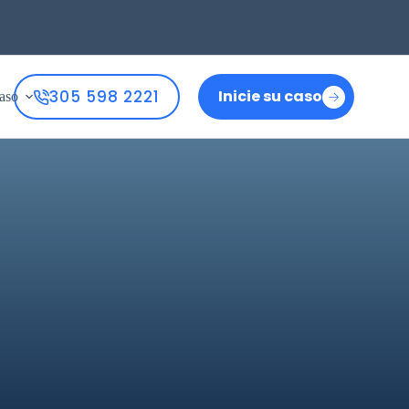
305 598 2221
Inicie su caso
aso